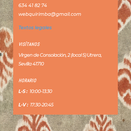
634 41 82 74
webquirimba@gmail.com
Textos legales
VISÍTANOS
Virgen de Consolación, 2 (local 5) Utrera,
Sevilla 41710
HORARIO
L-S :
10:00-13:30
L-V :
17:30-20:45