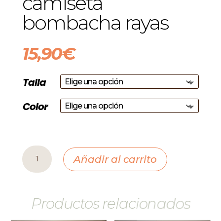
camiseta
bombacha rayas
15,90
€
Talla
Color
camiseta
Añadir al carrito
bombacha
rayas
cantidad
Productos relacionados