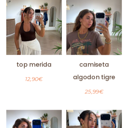
top merida
camiseta
algodon tigre
12,90
€
25,99
€