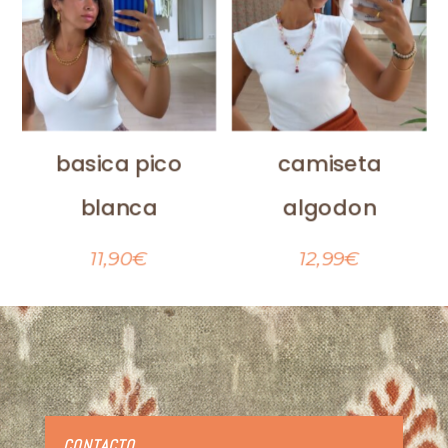
basica pico
camiseta
blanca
algodon
11,90
€
12,99
€
CONTACTO