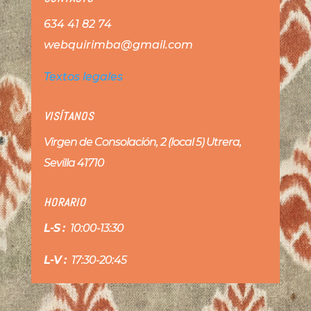
634 41 82 74
webquirimba@gmail.com
Textos legales
VISÍTANOS
Virgen de Consolación, 2 (local 5) Utrera,
Sevilla 41710
HORARIO
L-S :
10:00-13:30
L-V :
17:30-20:45