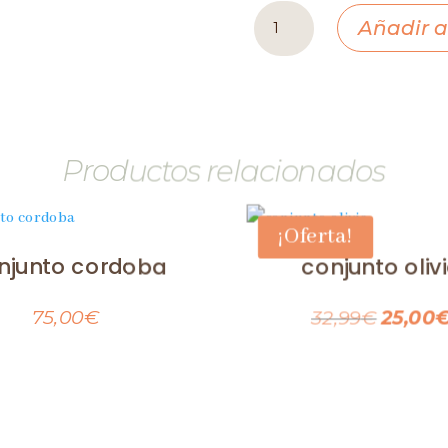
conjunto
Añadir al
asturias
cantidad
Productos relacionados
¡Oferta!
njunto cordoba
conjunto oliv
El
75,00
€
32,99
€
25,00
precio
origina
era: