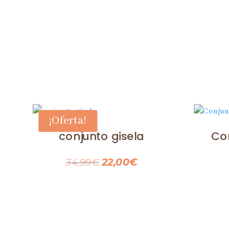
¡Oferta!
conjunto gisela
Co
El
El
34,99
€
22,00
€
precio
precio
original
actual
era:
es: