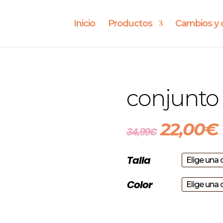
Inicio
Productos
Cambios y 
conjunto 
El
22,00
€
34,99
€
precio
origina
era:
Talla
34,99€.
Color