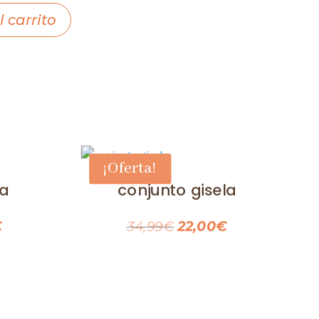
 carrito
¡Oferta!
ia
conjunto gisela
El
El
El
€
34,99
€
22,00
€
precio
precio
precio
l
actual
original
actual
es:
era:
es: