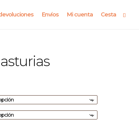
devoluciones
Envíos
Mi cuenta
Cesta
asturias
El
precio
l
actual
es:
22,00€.