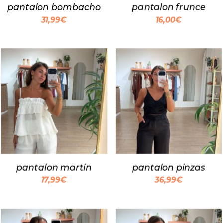
pantalon bombacho
pantalon frunce
31,99
€
16,00
€
pantalon martin
pantalon pinzas
17,99
€
36,99
€