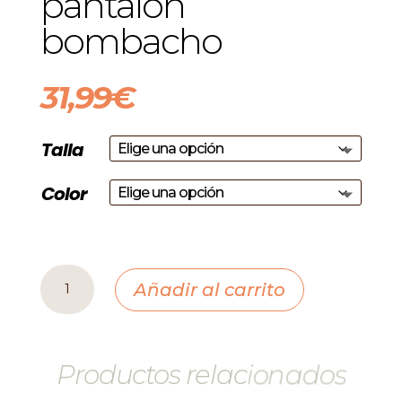
pantalon
bombacho
31,99
€
Talla
Color
pantalon
Añadir al carrito
bombacho
cantidad
Productos relacionados