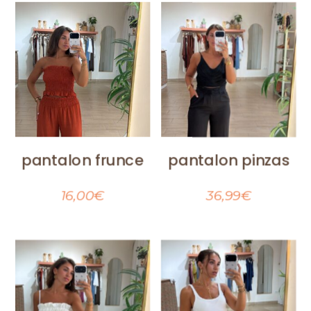
pantalon frunce
pantalon pinzas
16,00
€
36,99
€