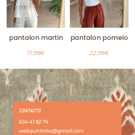
pantalon martin
pantalon pomelo
17,99
€
22,99
€
CONTACTO
634 41 82 74
webquirimba@gmail.com